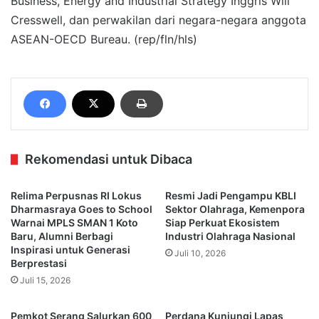
Business, Energy and Industrial Strategy Inggris Will
Cresswell, dan perwakilan dari negara-negara anggota
ASEAN-OECD Bureau. (rep/fln/hls)
Rekomendasi untuk Dibaca
Relima Perpusnas RI Lokus
Resmi Jadi Pengampu KBLI
Dharmasraya Goes to School
Sektor Olahraga, Kemenpora
Warnai MPLS SMAN 1 Koto
Siap Perkuat Ekosistem
Baru, Alumni Berbagi
Industri Olahraga Nasional
Inspirasi untuk Generasi
Juli 10, 2026
Berprestasi
Juli 15, 2026
Pemkot Serang Salurkan 600
Perdana Kunjungi Lapas