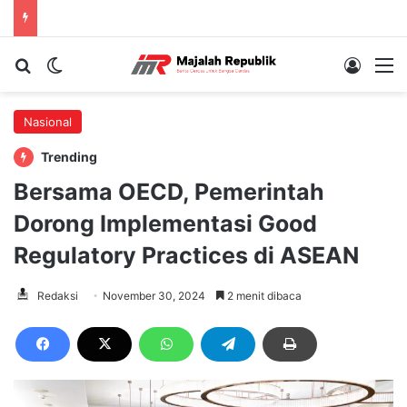
Cari berita...
Switch skin
Log In
M
Nasional
Trending
Bersama OECD, Pemerintah
Dorong Implementasi Good
Regulatory Practices di ASEAN
Redaksi
November 30, 2024
2 menit dibaca