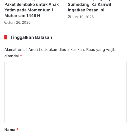
Paket Sembako untuk Anak
Sumedang, Ka.Kanwil
Yatim pada Momentum 1
Ingatkan Pesan ini
Muharram 1448 H
Juni 19, 2026
Juni 26, 2026
Tinggalkan Balasan
Alamat email Anda tidak akan dipublikasikan.
Ruas yang wajib
ditandai
*
K
o
m
e
n
t
a
r
Nama
*