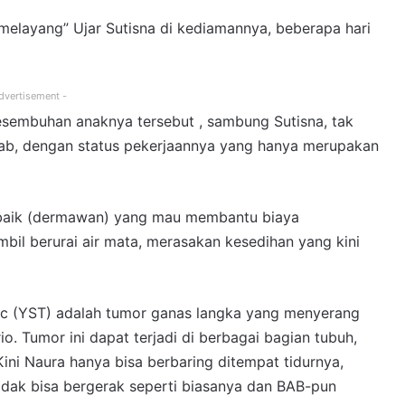
n melayang” Ujar Sutisna di kediamannya, beberapa hari
dvertisement -
esembuhan anaknya tersebut , sambung Sutisna, tak
ebab, dengan status pekerjaannya yang hanya merupakan
g baik (dermawan) yang mau membantu biaya
bil berurai air mata, merasakan kesedihan yang kini
ac (YST) adalah tumor ganas langka yang menyerang
io. Tumor ini dapat terjadi di berbagai bagian tubuh,
 Kini Naura hanya bisa berbaring ditempat tidurnya,
idak bisa bergerak seperti biasanya dan BAB-pun