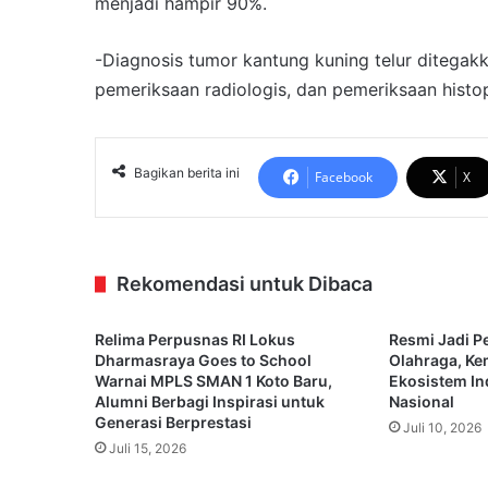
menjadi hampir 90%.
-Diagnosis tumor kantung kuning telur ditegak
pemeriksaan radiologis, dan pemeriksaan histo
Bagikan berita ini
Facebook
X
Rekomendasi untuk Dibaca
Relima Perpusnas RI Lokus
Resmi Jadi P
Dharmasraya Goes to School
Olahraga, Ke
Warnai MPLS SMAN 1 Koto Baru,
Ekosistem In
Alumni Berbagi Inspirasi untuk
Nasional
Generasi Berprestasi
Juli 10, 2026
Juli 15, 2026