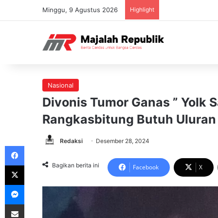
Minggu, 9 Agustus 2026
Highlight
Nasional
Divonis Tumor Ganas ” Yolk S
Rangkasbitung Butuh Ulura
Redaksi
Desember 28, 2024
Facebook
X
Bagikan berita ini
Facebook
X
Messenger
Share via Email