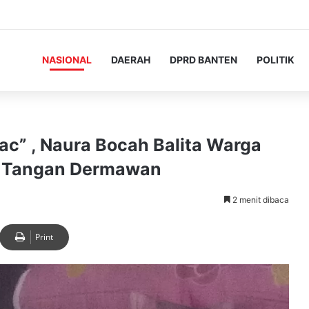
NASIONAL
DAERAH
DPRD BANTEN
POLITIK
ac” , Naura Bocah Balita Warga
n Tangan Dermawan
2 menit dibaca
Print