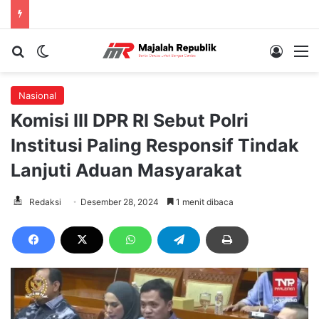
Cari berita...
Switch skin
Log In
M
Nasional
Komisi III DPR RI Sebut Polri
Institusi Paling Responsif Tindak
Lanjuti Aduan Masyarakat
Redaksi
Desember 28, 2024
1 menit dibaca