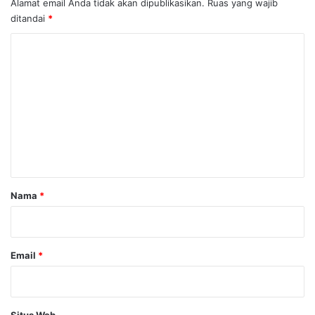
Alamat email Anda tidak akan dipublikasikan.
Ruas yang wajib
ditandai
*
K
o
m
e
n
t
a
r
Nama
*
*
Email
*