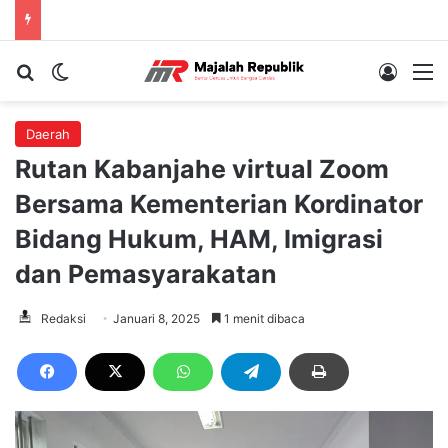
Cari berita...
Switch skin
Log In
M
Daerah
Rutan Kabanjahe virtual Zoom
Bersama Kementerian Kordinator
Bidang Hukum, HAM, Imigrasi
dan Pemasyarakatan
Redaksi
Januari 8, 2025
1 menit dibaca