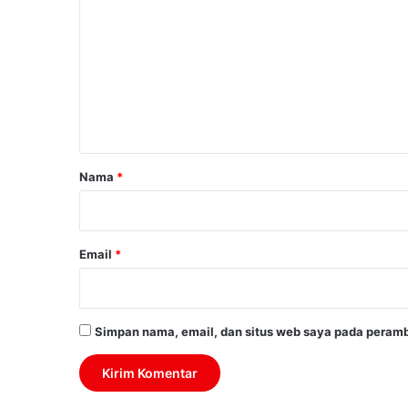
o
m
e
n
t
a
r
Nama
*
*
Email
*
Simpan nama, email, dan situs web saya pada peramb