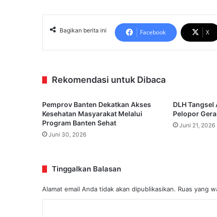
Bagikan berita ini
Facebook
X
Rekomendasi untuk Dibaca
Pemprov Banten Dekatkan Akses
DLH Tangsel 
Kesehatan Masyarakat Melalui
Pelopor Gera
Program Banten Sehat
Juni 21, 2026
Juni 30, 2026
Tinggalkan Balasan
Alamat email Anda tidak akan dipublikasikan.
Ruas yang wa
K