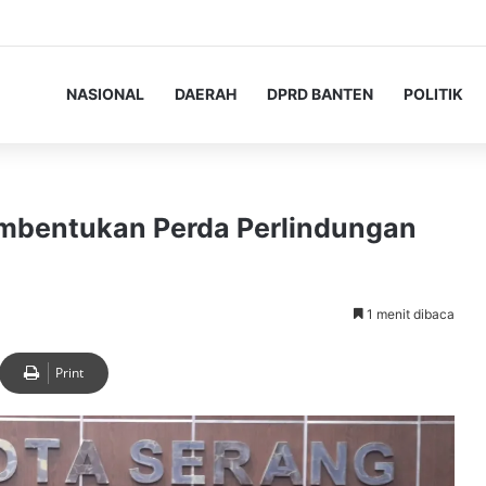
NASIONAL
DAERAH
DPRD BANTEN
POLITIK
embentukan Perda Perlindungan
1 menit dibaca
Print