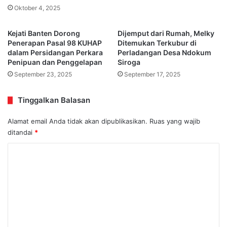
Oktober 4, 2025
Kejati Banten Dorong
Dijemput dari Rumah, Melky
Penerapan Pasal 98 KUHAP
Ditemukan Terkubur di
dalam Persidangan Perkara
Perladangan Desa Ndokum
Penipuan dan Penggelapan
Siroga
September 23, 2025
September 17, 2025
Tinggalkan Balasan
Alamat email Anda tidak akan dipublikasikan.
Ruas yang wajib
ditandai
*
K
o
m
e
n
t