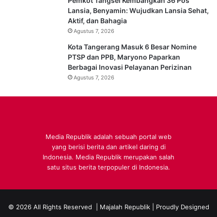
Pemkot Tangsel Kembangkan 36 Pos
Lansia, Benyamin: Wujudkan Lansia Sehat,
Aktif, dan Bahagia
Agustus 7, 2026
Kota Tangerang Masuk 6 Besar Nomine
PTSP dan PPB, Maryono Paparkan
Berbagai Inovasi Pelayanan Perizinan
Agustus 7, 2026
Media Republik adalah sebuah portal web
yang berisi berita dan artikel daring di
Indonesia. Media Republik merupakan salah
satu situs berita terpopuler di Indonesia.
© 2026 All Rights Reserved |
Majalah Republik
| Proudly Designed