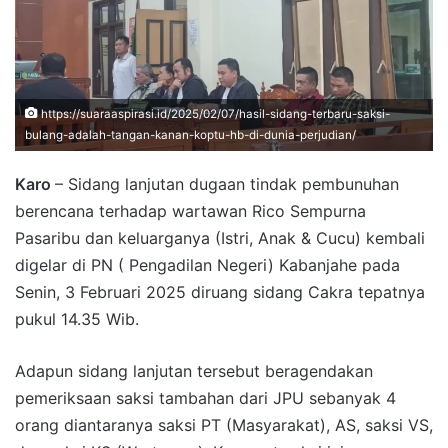
https://suaraaspirasi.id/2025/02/07/hasil-sidang-terbaru-saksi-
bulang-adalah-tangan-kanan-koptu-hb-di-dunia-perjudian/
Karo
– Sidang lanjutan dugaan tindak pembunuhan
berencana terhadap wartawan Rico Sempurna
Pasaribu dan keluarganya (Istri, Anak & Cucu) kembali
digelar di PN ( Pengadilan Negeri) Kabanjahe pada
Senin, 3 Februari 2025 diruang sidang Cakra tepatnya
pukul 14.35 Wib.
Adapun sidang lanjutan tersebut beragendakan
pemeriksaan saksi tambahan dari JPU sebanyak 4
orang diantaranya saksi PT (Masyarakat), AS, saksi VS,