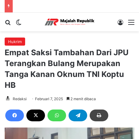
Cari berita...
Switch skin
Log In
M
Hukrim
Empat Saksi Tambahan Dari JPU
Terangkan Bulang Merupakan
Tanga Kanan Oknum TNI Koptu
HB
Redaksi
Februari 7, 2025
2 menit dibaca