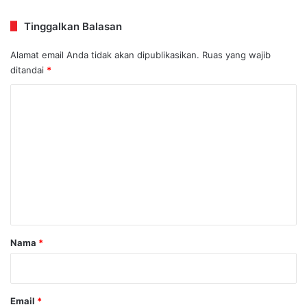
Tinggalkan Balasan
Alamat email Anda tidak akan dipublikasikan.
Ruas yang wajib
ditandai
*
K
o
m
e
n
t
a
r
Nama
*
*
Email
*