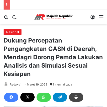
Cari berita...
Switch skin
Log In
M
Nasional
Dukung Percepatan
Pengangkatan CASN di Daerah,
Mendagri Dorong Pemda Lakukan
Analisis dan Simulasi Sesuai
Kesiapan
Redaksi
Maret 19, 2025
1 menit dibaca