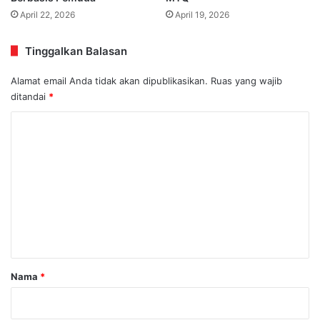
April 22, 2026
April 19, 2026
Tinggalkan Balasan
Alamat email Anda tidak akan dipublikasikan.
Ruas yang wajib
ditandai
*
K
o
m
e
n
t
a
r
Nama
*
*