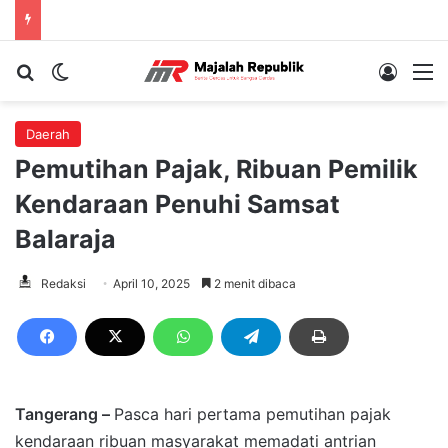
Cari berita...
Switch skin
Log In
M
Daerah
Pemutihan Pajak, Ribuan Pemilik
Kendaraan Penuhi Samsat
Balaraja
Redaksi
April 10, 2025
2 menit dibaca
Tangerang –
Pasca hari pertama pemutihan pajak
kendaraan ribuan masyarakat memadati antrian