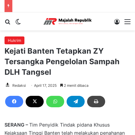
Cari berita...
Switch skin
Log In
M
Hukrim
Kejati Banten Tetapkan ZY
Tersangka Pengelolan Sampah
DLH Tangsel
Redaksi
April 17, 2025
2 menit dibaca
SERANG –
Tim Penyidik Tindak pidana Khusus
Kejaksaan Tinggi Banten telah melakukan penahanan