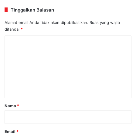
Tinggalkan Balasan
Alamat email Anda tidak akan dipublikasikan.
Ruas yang wajib
ditandai
*
K
o
m
e
n
t
a
r
Nama
*
*
Email
*