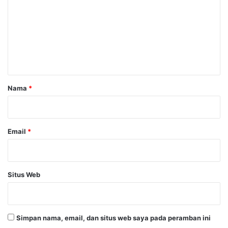
m
e
n
t
a
r
Nama
*
*
Email
*
Situs Web
Simpan nama, email, dan situs web saya pada peramban ini