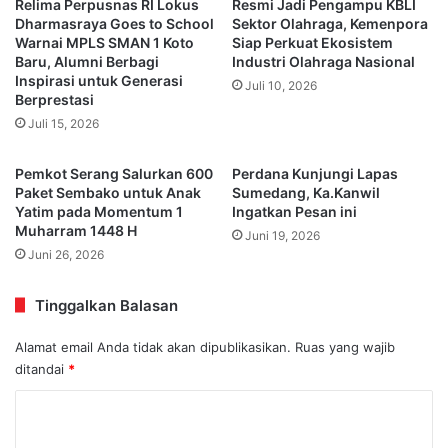
Relima Perpusnas RI Lokus
Resmi Jadi Pengampu KBLI
Dharmasraya Goes to School
Sektor Olahraga, Kemenpora
Warnai MPLS SMAN 1 Koto
Siap Perkuat Ekosistem
Baru, Alumni Berbagi
Industri Olahraga Nasional
Inspirasi untuk Generasi
Juli 10, 2026
Berprestasi
Juli 15, 2026
Pemkot Serang Salurkan 600
Perdana Kunjungi Lapas
Paket Sembako untuk Anak
Sumedang, Ka.Kanwil
Yatim pada Momentum 1
Ingatkan Pesan ini
Muharram 1448 H
Juni 19, 2026
Juni 26, 2026
Tinggalkan Balasan
Alamat email Anda tidak akan dipublikasikan.
Ruas yang wajib
ditandai
*
K
o