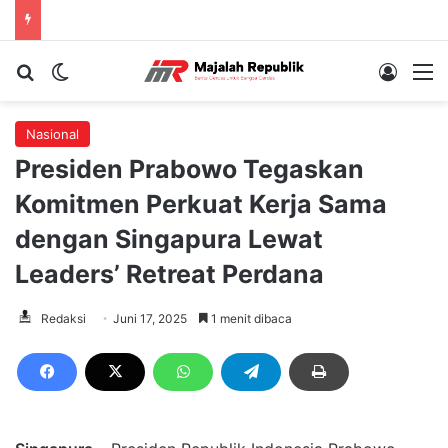
Cari berita...
Switch skin
Log In
M
Nasional
Presiden Prabowo Tegaskan
Komitmen Perkuat Kerja Sama
dengan Singapura Lewat
Leaders’ Retreat Perdana
Redaksi
Juni 17, 2025
1 menit dibaca