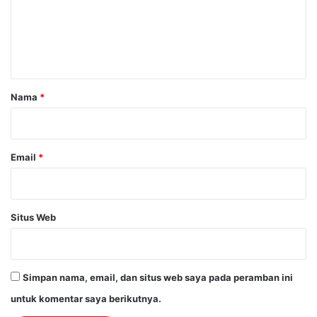
e
n
t
a
r
Nama
*
*
Email
*
Situs Web
Simpan nama, email, dan situs web saya pada peramban ini
untuk komentar saya berikutnya.