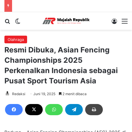
Cari berita...
Switch skin
Log In
M
Olahraga
Resmi Dibuka, Asian Fencing
Championships 2025
Perkenalkan Indonesia sebagai
Pusat Sport Tourism Asia
Redaksi
Juni 19, 2025
2 menit dibaca