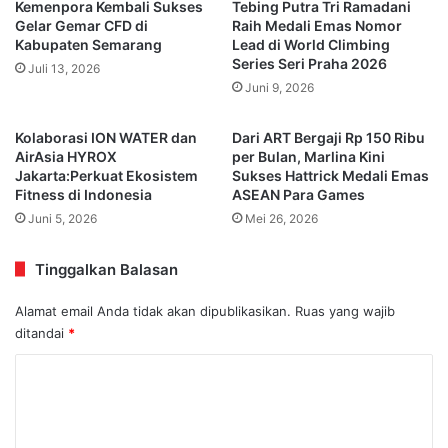
Kemenpora Kembali Sukses
Tebing Putra Tri Ramadani
Gelar Gemar CFD di
Raih Medali Emas Nomor
Kabupaten Semarang
Lead di World Climbing
Series Seri Praha 2026
Juli 13, 2026
Juni 9, 2026
Kolaborasi ION WATER dan
Dari ART Bergaji Rp 150 Ribu
AirAsia HYROX
per Bulan, Marlina Kini
Jakarta:Perkuat Ekosistem
Sukses Hattrick Medali Emas
Fitness di Indonesia
ASEAN Para Games
Juni 5, 2026
Mei 26, 2026
Tinggalkan Balasan
Alamat email Anda tidak akan dipublikasikan.
Ruas yang wajib
ditandai
*
K
o
m