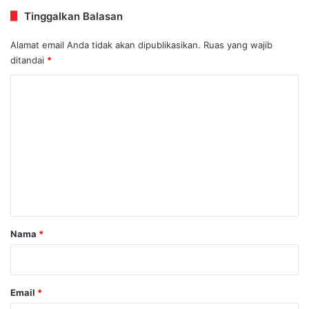
Tinggalkan Balasan
Alamat email Anda tidak akan dipublikasikan.
Ruas yang wajib
ditandai
*
K
o
m
e
n
t
a
r
Nama
*
*
Email
*