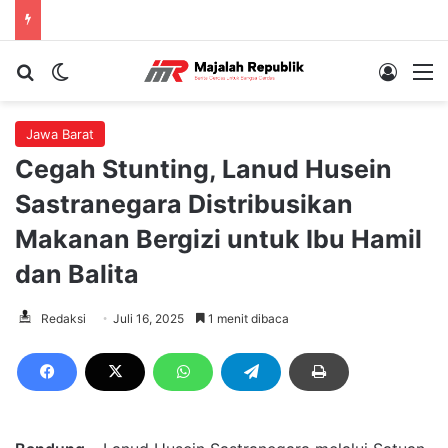
Cari berita...
Switch skin
Log In
M
Jawa Barat
Cegah Stunting, Lanud Husein
Sastranegara Distribusikan
Makanan Bergizi untuk Ibu Hamil
dan Balita
Redaksi
Juli 16, 2025
1 menit dibaca