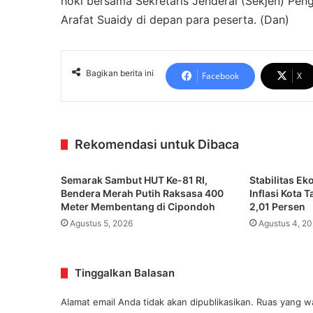
hoki bersama Sekretaris Jenderal (Sekjen) Peng
Arafat Suaidy di depan para peserta. (Dan)
Bagikan berita ini
Facebook
X
Rekomendasi untuk Dibaca
Semarak Sambut HUT Ke-81 RI,
Stabilitas Ek
Bendera Merah Putih Raksasa 400
Inflasi Kota 
Meter Membentang di Cipondoh
2,01 Persen
Agustus 5, 2026
Agustus 4, 2
Tinggalkan Balasan
Alamat email Anda tidak akan dipublikasikan.
Ruas yang wa