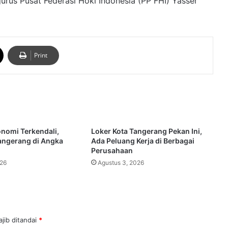
urus Pusat Federasi Hoki Indonesia (PP FHI) Yasser
Print
onomi Terkendali,
Loker Kota Tangerang Pekan Ini,
Tangerang di Angka
Ada Peluang Kerja di Berbagai
Perusahaan
026
Agustus 3, 2026
jib ditandai
*