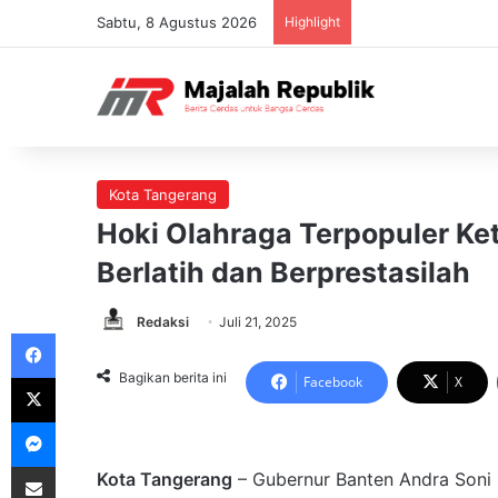
Sabtu, 8 Agustus 2026
Highlight
Kota Tangerang
Hoki Olahraga Terpopuler Ke
Berlatih dan Berprestasilah
Redaksi
Juli 21, 2025
Facebook
X
Bagikan berita ini
Facebook
X
Messenger
Share via Email
Kota Tangerang
– Gubernur Banten Andra Soni