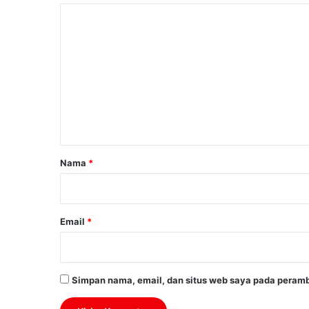
K
o
m
e
n
t
a
r
Nama
*
*
Email
*
Simpan nama, email, dan situs web saya pada peramb