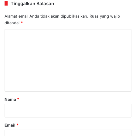
Tinggalkan Balasan
Alamat email Anda tidak akan dipublikasikan.
Ruas yang wajib
ditandai
*
K
o
m
e
n
t
a
r
Nama
*
*
Email
*