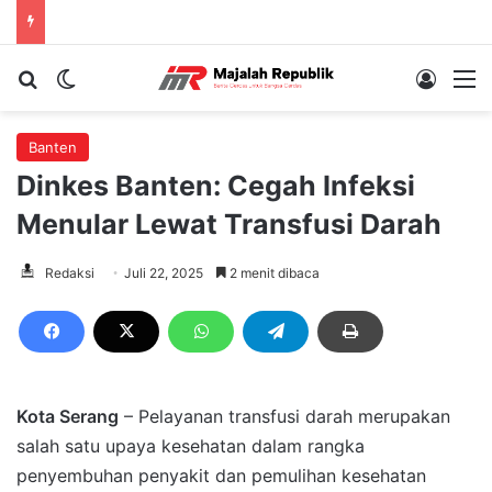
Cari berita...
Switch skin
Log In
M
Banten
Dinkes Banten: Cegah Infeksi
Menular Lewat Transfusi Darah
Redaksi
Juli 22, 2025
2 menit dibaca
Kota Serang
– Pelayanan transfusi darah merupakan
salah satu upaya kesehatan dalam rangka
penyembuhan penyakit dan pemulihan kesehatan