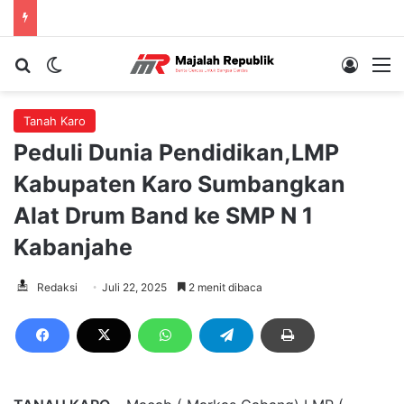
Cari berita...
Switch skin
Log In
M
Tanah Karo
Peduli Dunia Pendidikan,LMP
Kabupaten Karo Sumbangkan
Alat Drum Band ke SMP N 1
Kabanjahe
Redaksi
Juli 22, 2025
2 menit dibaca