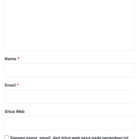
o
m
e
n
t
a
r
Nama
*
*
Email
*
Situs Web
Simpan nama, email, dan situs web saya pada peramban ini