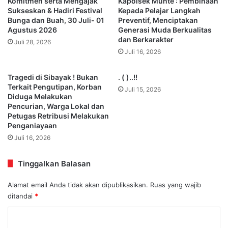
Komitmen serta Mengajak
Kapolsek Munte : Pembinaan
Sukseskan & Hadiri Festival
Kepada Pelajar Langkah
Bunga dan Buah, 30 Juli- 01
Preventif, Menciptakan
Agustus 2026
Generasi Muda Berkualitas
dan Berkarakter
Juli 28, 2026
Juli 16, 2026
Tragedi di Sibayak ! Bukan
. ( )..!!
Terkait Pengutipan, Korban
Juli 15, 2026
Diduga Melakukan
Pencurian, Warga Lokal dan
Petugas Retribusi Melakukan
Penganiayaan
Juli 16, 2026
Tinggalkan Balasan
Alamat email Anda tidak akan dipublikasikan.
Ruas yang wajib
ditandai
*
K