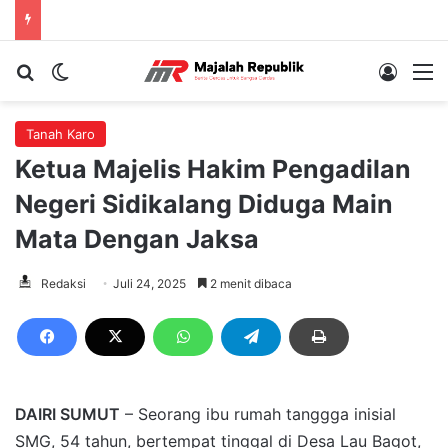
Cari berita...
Switch skin
Log In
M
Tanah Karo
Ketua Majelis Hakim Pengadilan
Negeri Sidikalang Diduga Main
Mata Dengan Jaksa
Redaksi
Juli 24, 2025
2 menit dibaca
DAIRI SUMUT
– Seorang ibu rumah tanggga inisial
SMG, 54 tahun, bertempat tinggal di Desa Lau Bagot,