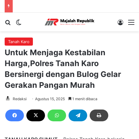
Cari berita...
Switch skin
Log In
M
Tanah Karo
Untuk Menjaga Kestabilan
Harga,Polres Tanah Karo
Bersinergi dengan Bulog Gelar
Gerakan Pangan Murah
Redaksi
Agustus 15, 2025
1 menit dibaca