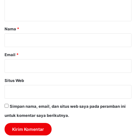
t
a
r
Nama
*
*
Email
*
Situs Web
Simpan nama, email, dan situs web saya pada peramban ini
untuk komentar saya berikutnya.