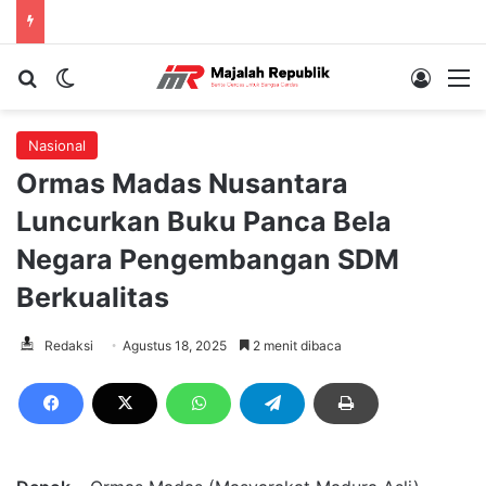
Cari berita...
Switch skin
Log In
M
Nasional
Ormas Madas Nusantara
Luncurkan Buku Panca Bela
Negara Pengembangan SDM
Berkualitas
Redaksi
Agustus 18, 2025
2 menit dibaca