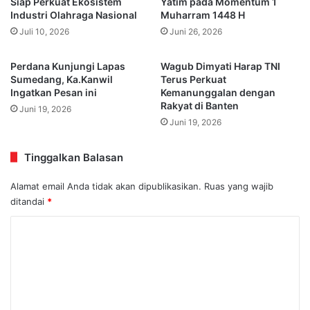
Siap Perkuat Ekosistem
Yatim pada Momentum 1
Industri Olahraga Nasional
Muharram 1448 H
Juli 10, 2026
Juni 26, 2026
Perdana Kunjungi Lapas
Wagub Dimyati Harap TNI
Sumedang, Ka.Kanwil
Terus Perkuat
Ingatkan Pesan ini
Kemanunggalan dengan
Rakyat di Banten
Juni 19, 2026
Juni 19, 2026
Tinggalkan Balasan
Alamat email Anda tidak akan dipublikasikan.
Ruas yang wajib
ditandai
*
K
o
m
e
n