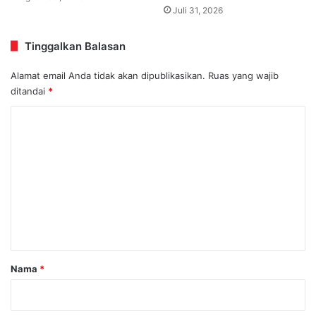
Juli 31, 2026
Tinggalkan Balasan
Alamat email Anda tidak akan dipublikasikan.
Ruas yang wajib
ditandai
*
K
o
m
e
n
t
a
r
Nama
*
*