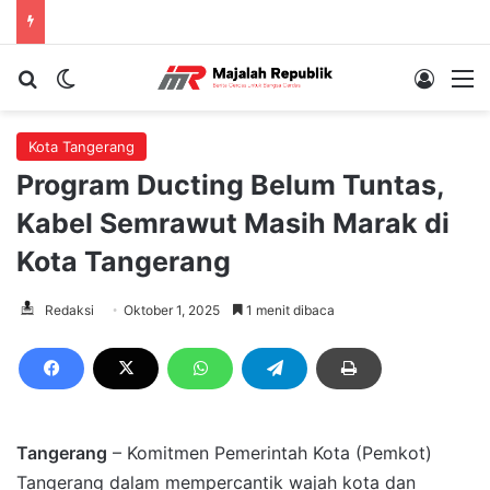
Cari berita...
Switch skin
Log In
M
Kota Tangerang
Program Ducting Belum Tuntas,
Kabel Semrawut Masih Marak di
Kota Tangerang
Redaksi
Oktober 1, 2025
1 menit dibaca
Tangerang
– Komitmen Pemerintah Kota (Pemkot)
Tangerang dalam mempercantik wajah kota dan