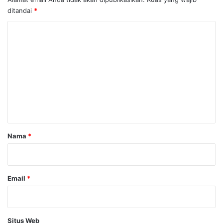
ditandai
*
K
o
m
e
n
t
a
r
Nama
*
*
Email
*
Situs Web