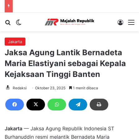
Cari berita...
Switch skin
Log In
M
Jakarta
Jaksa Agung Lantik Bernadeta
Maria Elastiyani sebagai Kepala
Kejaksaan Tinggi Banten
Redaksi
Oktober 23, 2025
1 menit dibaca
Jakarta
— Jaksa Agung Republik Indonesia ST
Burhanuddin resmi melantik Bernadeta Maria