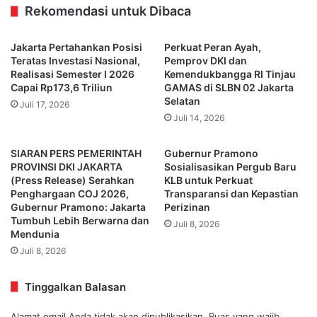
Rekomendasi untuk Dibaca
Jakarta Pertahankan Posisi
Perkuat Peran Ayah,
Teratas Investasi Nasional,
Pemprov DKI dan
Realisasi Semester I 2026
Kemendukbangga RI Tinjau
Capai Rp173,6 Triliun
GAMAS di SLBN 02 Jakarta
Selatan
Juli 17, 2026
Juli 14, 2026
SIARAN PERS PEMERINTAH
Gubernur Pramono
PROVINSI DKI JAKARTA
Sosialisasikan Pergub Baru
(Press Release) Serahkan
KLB untuk Perkuat
Penghargaan COJ 2026,
Transparansi dan Kepastian
Gubernur Pramono: Jakarta
Perizinan
Tumbuh Lebih Berwarna dan
Juli 8, 2026
Mendunia
Juli 8, 2026
Tinggalkan Balasan
Alamat email Anda tidak akan dipublikasikan.
Ruas yang wajib