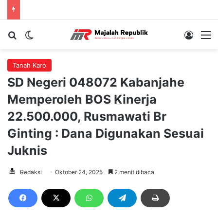
Cari berita...
Switch skin
Log In
M
Tanah Karo
SD Negeri 048072 Kabanjahe
Memperoleh BOS Kinerja
22.500.000, Rusmawati Br
Ginting : Dana Digunakan Sesuai
Juknis
Redaksi
Oktober 24, 2025
2 menit dibaca