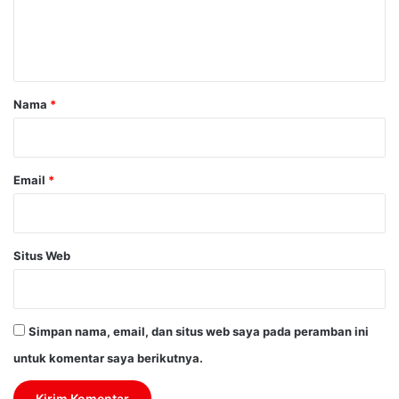
n
t
a
r
Nama
*
*
Email
*
Situs Web
Simpan nama, email, dan situs web saya pada peramban ini
untuk komentar saya berikutnya.