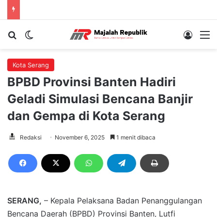
Cari berita...
Switch skin
Log In
M
Kota Serang
BPBD Provinsi Banten Hadiri
Geladi Simulasi Bencana Banjir
dan Gempa di Kota Serang
Redaksi
November 6, 2025
1 menit dibaca
SERANG,
– Kepala Pelaksana Badan Penanggulangan
Bencana Daerah (BPBD) Provinsi Banten, Lutfi