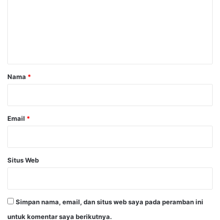
e
n
t
a
r
Nama
*
*
Email
*
Situs Web
Simpan nama, email, dan situs web saya pada peramban ini
untuk komentar saya berikutnya.