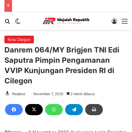
Cari berita...
Switch skin
Log In
M
Kota Cilegon
Danrem 064/MY Brigjen TNI Edi
Saputra Pimpin Pengamanan
VVIP Kunjungan Presiden RI di
Cilegon
Redaksi
November 7, 2025
2 menit dibaca