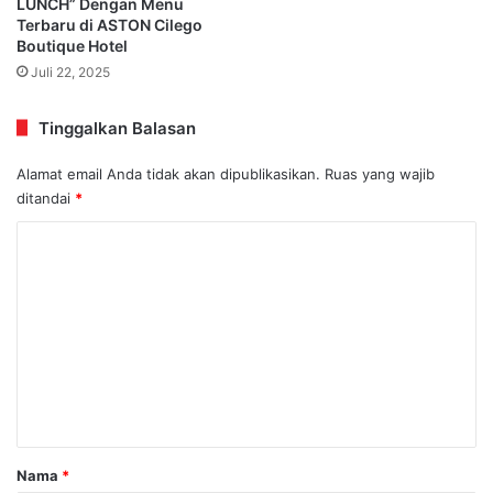
LUNCH” Dengan Menu
Terbaru di ASTON Cilego
Boutique Hotel
Juli 22, 2025
Tinggalkan Balasan
Alamat email Anda tidak akan dipublikasikan.
Ruas yang wajib
ditandai
*
K
o
m
e
n
t
a
r
Nama
*