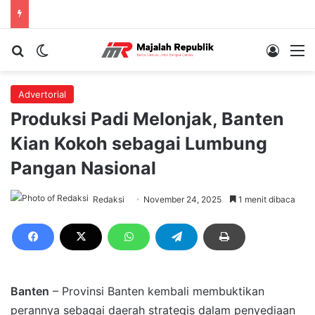
Cari berita...
Switch skin
Log In
M
Advertorial
Produksi Padi Melonjak, Banten
Kian Kokoh sebagai Lumbung
Pangan Nasional
Redaksi
November 24, 2025
1 menit dibaca
Banten
– Provinsi Banten kembali membuktikan
perannya sebagai daerah strategis dalam penyediaan