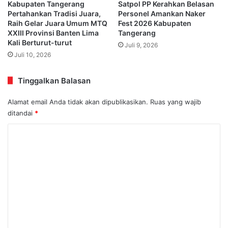
Kabupaten Tangerang
Satpol PP Kerahkan Belasan
Pertahankan Tradisi Juara,
Personel Amankan Naker
Raih Gelar Juara Umum MTQ
Fest 2026 Kabupaten
XXIII Provinsi Banten Lima
Tangerang
Kali Berturut-turut
Juli 9, 2026
Juli 10, 2026
Tinggalkan Balasan
Alamat email Anda tidak akan dipublikasikan.
Ruas yang wajib
ditandai
*
K
o
m
e
n
t
a