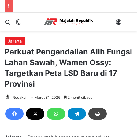
Cari berita...
Switch skin
Log In
M
Jakarta
Perkuat Pengendalian Alih Fungsi
Lahan Sawah, Wamen Ossy:
Targetkan Peta LSD Baru di 17
Provinsi
Redaksi
Maret 31, 2026
2 menit dibaca