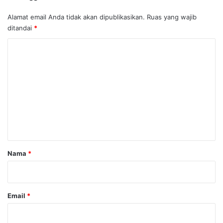
Alamat email Anda tidak akan dipublikasikan.
Ruas yang wajib
ditandai
*
K
o
m
e
n
t
a
r
Nama
*
*
Email
*