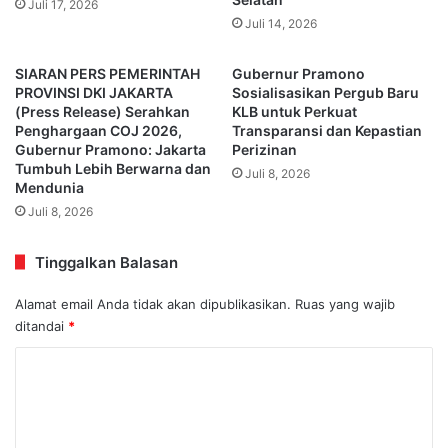
Juli 17, 2026
Juli 14, 2026
SIARAN PERS PEMERINTAH
Gubernur Pramono
PROVINSI DKI JAKARTA
Sosialisasikan Pergub Baru
(Press Release) Serahkan
KLB untuk Perkuat
Penghargaan COJ 2026,
Transparansi dan Kepastian
Gubernur Pramono: Jakarta
Perizinan
Tumbuh Lebih Berwarna dan
Juli 8, 2026
Mendunia
Juli 8, 2026
Tinggalkan Balasan
Alamat email Anda tidak akan dipublikasikan.
Ruas yang wajib
ditandai
*
K
o
m