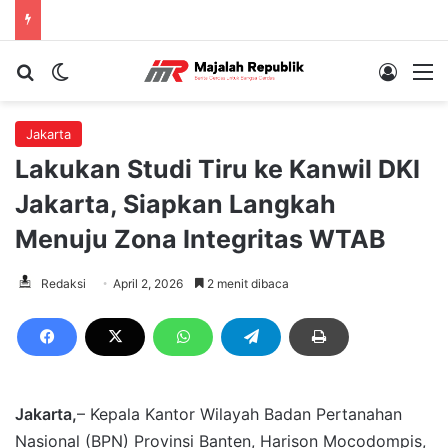
Cari berita...
Switch skin
Log In
M
Jakarta
Lakukan Studi Tiru ke Kanwil DKI
Jakarta, Siapkan Langkah
Menuju Zona Integritas WTAB
Redaksi
April 2, 2026
2 menit dibaca
Jakarta,
– Kepala Kantor Wilayah Badan Pertanahan
Nasional (BPN) Provinsi Banten, Harison Mocodompis,