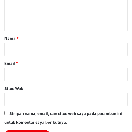
e
n
t
a
r
Nama
*
*
Email
*
Situs Web
Simpan nama, email, dan situs web saya pada peramban ini
untuk komentar saya berikutnya.