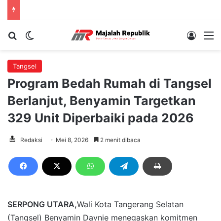
Cari berita...
Switch skin
Log In
M
Tangsel
Program Bedah Rumah di Tangsel
Berlanjut, Benyamin Targetkan
329 Unit Diperbaiki pada 2026
Redaksi
Mei 8, 2026
2 menit dibaca
SERPONG UTARA,
Wali Kota Tangerang Selatan
(Tangsel) Benyamin Davnie menegaskan komitmen