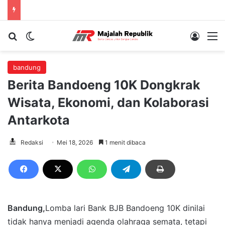
Cari berita...
Switch skin
Log In
M
bandung
Berita Bandoeng 10K Dongkrak
Wisata, Ekonomi, dan Kolaborasi
Antarkota
Redaksi
Mei 18, 2026
1 menit dibaca
Bandung,
Lomba lari Bank BJB Bandoeng 10K dinilai
tidak hanya menjadi agenda olahraga semata, tetapi