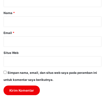
a
r
Nama
*
*
Email
*
Situs Web
Simpan nama, email, dan situs web saya pada peramban ini
untuk komentar saya berikutnya.