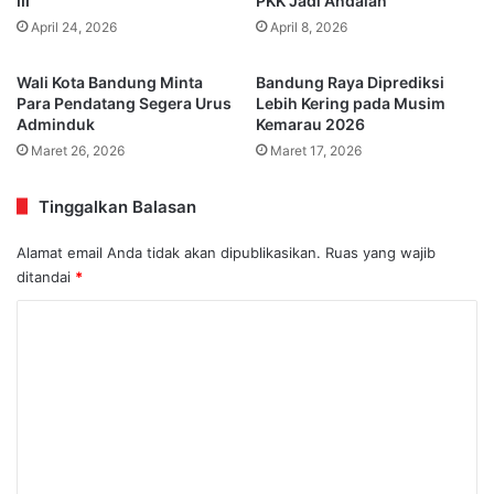
III
PKK Jadi Andalan
April 24, 2026
April 8, 2026
Wali Kota Bandung Minta
Bandung Raya Diprediksi
Para Pendatang Segera Urus
Lebih Kering pada Musim
Adminduk
Kemarau 2026
Maret 26, 2026
Maret 17, 2026
Tinggalkan Balasan
Alamat email Anda tidak akan dipublikasikan.
Ruas yang wajib
ditandai
*
K
o
m
e
n
t