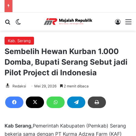
Cari berita...
Switch skin
Log In
M
Kab. Serang
Sembelih Hewan Kurban 1.000
Domba, Bupati Serang Sebut jadi
Pilot Project di Indonesia
Redaksi
Mei 29, 2026
2 menit dibaca
Kab Serang,
Pemerintah Kabupaten (Pemkab) Serang
bekerja sama dengan PT Kurma Adzwa Farm (KAF)