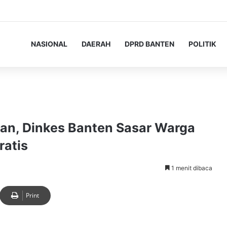
NASIONAL
DAERAH
DPRD BANTEN
POLITIK
an, Dinkes Banten Sasar Warga
atis
1 menit dibaca
Print