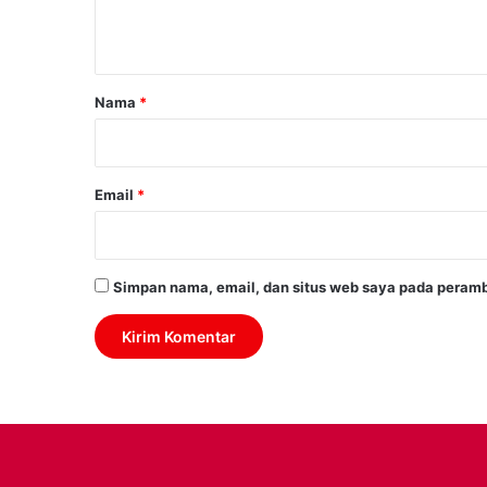
t
a
r
Nama
*
*
Email
*
Simpan nama, email, dan situs web saya pada peramb