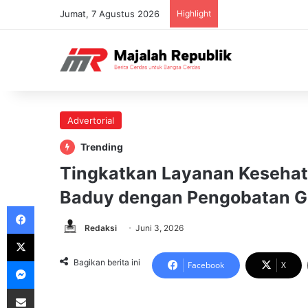
Jumat, 7 Agustus 2026
Highlight
Advertorial
Trending
Tingkatkan Layanan Kesehat
Baduy dengan Pengobatan Gr
Facebook
Redaksi
Juni 3, 2026
X
Messenger
Bagikan berita ini
Facebook
X
Share via Email