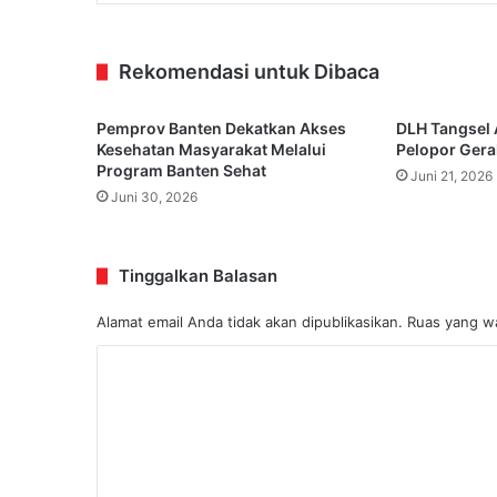
Rekomendasi untuk Dibaca
Pemprov Banten Dekatkan Akses
DLH Tangsel 
Kesehatan Masyarakat Melalui
Pelopor Gera
Program Banten Sehat
Juni 21, 2026
Juni 30, 2026
Tinggalkan Balasan
Alamat email Anda tidak akan dipublikasikan.
Ruas yang wa
K
o
m
e
n