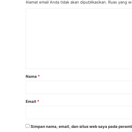
Alamat email Anda tidak akan dipublikasikan.
Ruas yang wa
K
o
m
e
n
t
a
r
Nama
*
*
Email
*
Simpan nama, email, dan situs web saya pada peramb