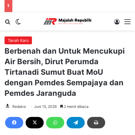
Cari berita...
Switch skin
Log In
M
Tanah Karo
Berbenah dan Untuk Mencukupi
Air Bersih, Dirut Perumda
Tirtanadi Sumut Buat MoU
dengan Pemdes Sempajaya dan
Pemdes Jaranguda
Redaksi
Juni 15, 2026
2 menit dibaca