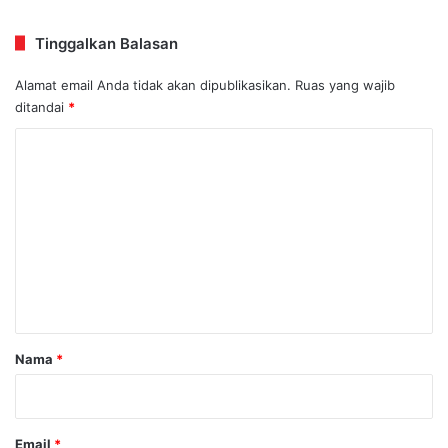
Tinggalkan Balasan
Alamat email Anda tidak akan dipublikasikan.
Ruas yang wajib
ditandai
*
K
o
m
e
n
t
a
r
Nama
*
*
Email
*