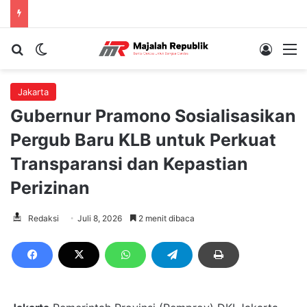
Cari berita...
Switch skin
Log In
M
Jakarta
Gubernur Pramono Sosialisasikan
Pergub Baru KLB untuk Perkuat
Transparansi dan Kepastian
Perizinan
Redaksi
Juli 8, 2026
2 menit dibaca