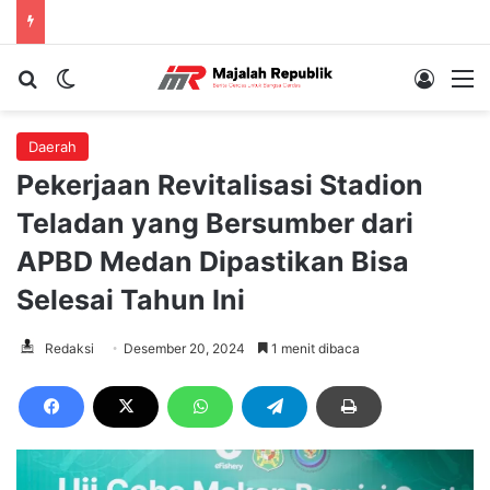
Cari berita...
Switch skin
Log In
M
Daerah
Pekerjaan Revitalisasi Stadion
Teladan yang Bersumber dari
APBD Medan Dipastikan Bisa
Selesai Tahun Ini
Redaksi
Desember 20, 2024
1 menit dibaca