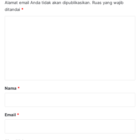
Alamat email Anda tidak akan dipublikasikan.
Ruas yang wajib
ditandai
*
K
o
m
e
n
t
a
r
Nama
*
*
Email
*