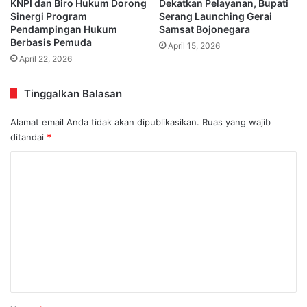
KNPI dan Biro Hukum Dorong
Dekatkan Pelayanan, Bupati
Sinergi Program
Serang Launching Gerai
Pendampingan Hukum
Samsat Bojonegara
Berbasis Pemuda
April 15, 2026
April 22, 2026
Tinggalkan Balasan
Alamat email Anda tidak akan dipublikasikan.
Ruas yang wajib
ditandai
*
K
o
m
e
n
t
a
r