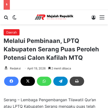
Cari berita...
Switch skin
Log In
M
Daerah
Melalui Pembinaan, LPTQ
Kabupaten Serang Puas Peroleh
Potensi Calon Kafilah MTQ
Redaksi
April 19, 2026
2 menit dibaca
Serang – Lembaga Pengembangan Tilawatil Qur’an
atau LPTQ Kabupaten Serang mengaku puas telah