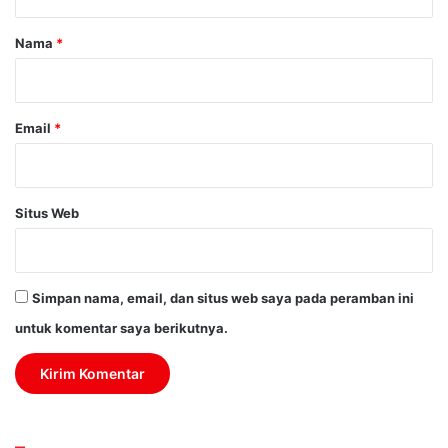
a
r
Nama
*
*
Email
*
Situs Web
Simpan nama, email, dan situs web saya pada peramban ini
untuk komentar saya berikutnya.