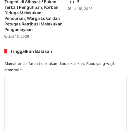
Tragedi di Sibayak ! Bukan
. ( )..!!
Terkait Pengutipan, Korban
Juli 15, 2026
Diduga Melakukan
Pencurian, Warga Lokal dan
Petugas Retribusi Melakukan
Penganiayaan
Juli 16, 2026
Tinggalkan Balasan
Alamat email Anda tidak akan dipublikasikan.
Ruas yang wajib
ditandai
*
K
o
m
e
n
t