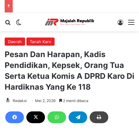
Cari berita...
Switch skin
Log In
M
Daerah
Tanah Karo
Pesan Dan Harapan, Kadis
Pendidikan, Kepsek, Orang Tua
Serta Ketua Komis A DPRD Karo Di
Hardiknas Yang Ke 118
Redaksi
Mei 2, 2026
2 menit dibaca