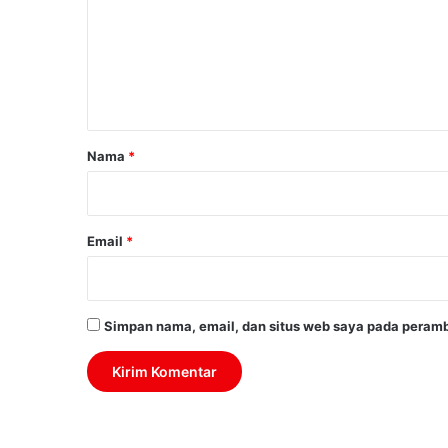
m
e
n
t
a
r
Nama
*
*
Email
*
Simpan nama, email, dan situs web saya pada peramb