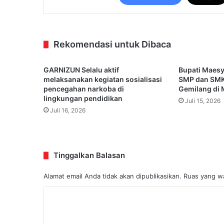
Rekomendasi untuk Dibaca
GARNIZUN Selalu aktif
Bupati Maesya
melaksanakan kegiatan sosialisasi
SMP dan SMK
pencegahan narkoba di
Gemilang di
lingkungan pendidikan
Juli 15, 2026
Juli 16, 2026
Tinggalkan Balasan
Alamat email Anda tidak akan dipublikasikan.
Ruas yang wa
K
o