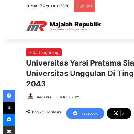
Jumat, 7 Agustus 2026
Highlight
Kab. Tangerang
Universitas Yarsi Pratama Si
Universitas Unggulan Di Ting
2043
Facebook
Redaksi
Juli 18, 2025
X
Bagikan berita ini
Facebook
X
Messenger
Share via Email