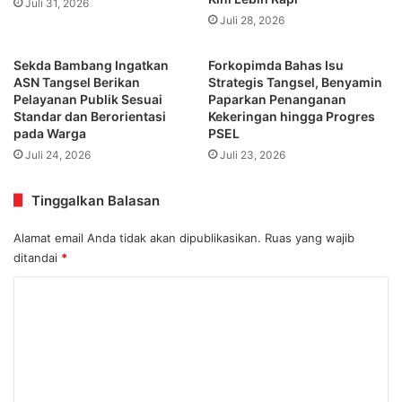
Juli 31, 2026
Juli 28, 2026
Sekda Bambang Ingatkan
Forkopimda Bahas Isu
ASN Tangsel Berikan
Strategis Tangsel, Benyamin
Pelayanan Publik Sesuai
Paparkan Penanganan
Standar dan Berorientasi
Kekeringan hingga Progres
pada Warga
PSEL
Juli 24, 2026
Juli 23, 2026
Tinggalkan Balasan
Alamat email Anda tidak akan dipublikasikan.
Ruas yang wajib
ditandai
*
K
o
m
e
n