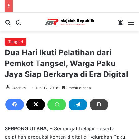
Cari berita...
Switch skin
Log In
M
Tangsel
Dua Hari Ikuti Pelatihan dari
Pemkot Tangsel, Warga Paku
Jaya Siap Berkarya di Era Digital
Redaksi
Juni 12, 2026
1 menit dibaca
SERPONG UTARA,
– Semangat belajar peserta
pelatihan produksi konten digital di Kelurahan Paku