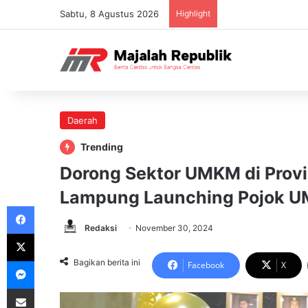
Sabtu, 8 Agustus 2026
Highlight
Daerah
Trending
Dorong Sektor UMKM di Provi
Lampung Launching Pojok 
Facebook
Redaksi
November 30, 2024
X
Messenger
Bagikan berita ini
Facebook
X
Share via Email