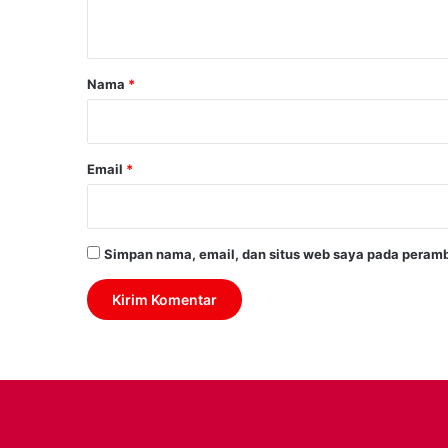
t
a
r
Nama
*
*
Email
*
Simpan nama, email, dan situs web saya pada peramb