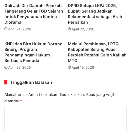
Gali Jati Diri Daerah, Pemkab
DPRD Setujui LKPJ 2025,
Tangerang Gelar FGD Sejarah
Bupati Serang Jadikan
untuk Penyusunan Konten
Rekomendasi sebagai Arah
Diorama
Perbaikan
April 24, 2026
April 22, 2026
KNPI dan Biro Hukum Dorong
Melalui Pembinaan, LPTQ
Sinergi Program
Kabupaten Serang Puas
Pendampingan Hukum
Peroleh Potensi Calon Kafilah
Berbasis Pemuda
MTQ
April 22, 2026
April 19, 2026
Tinggalkan Balasan
Alamat email Anda tidak akan dipublikasikan.
Ruas yang wajib
ditandai
*
K
o
m