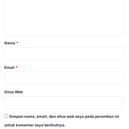
e
n
t
a
r
Nama
*
*
Email
*
Situs Web
Simpan nama, email, dan situs web saya pada peramban ini
untuk komentar saya berikutnya.