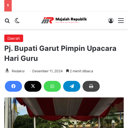
Cari berita...
Switch skin
Log In
M
Daerah
Pj. Bupati Garut Pimpin Upacara
Hari Guru
Redaksi
Desember 11, 2024
2 menit dibaca