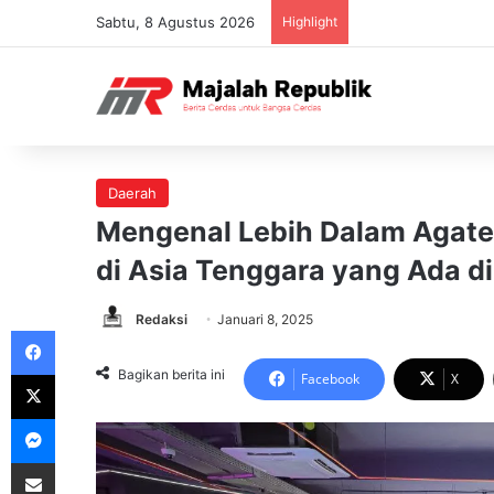
Sabtu, 8 Agustus 2026
Highlight
Daerah
Mengenal Lebih Dalam Agate,
di Asia Tenggara yang Ada d
Redaksi
Januari 8, 2025
Facebook
X
Bagikan berita ini
Facebook
X
Messenger
Share via Email