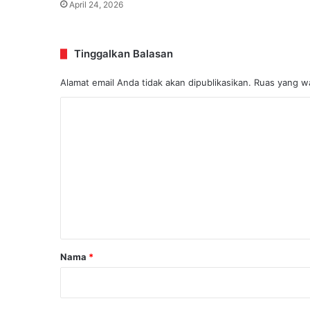
April 24, 2026
Tinggalkan Balasan
Alamat email Anda tidak akan dipublikasikan.
Ruas yang wa
K
o
m
e
n
t
a
r
Nama
*
*