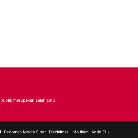
Republik merupakan salah satu
i
Pedoman Media Siber
Disclaimer
Info Iklan
Kode Etik