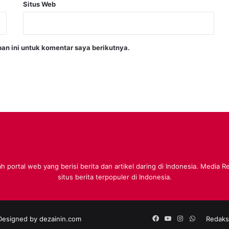
Situs Web
an ini untuk komentar saya berikutnya.
 portal web yang berisi berita dan artikel daring di Indonesia. Media 
situs berita terpopuler di Indonesia.
Facebook
YouTube
Instagram
WhatsApp
 Designed by
dezainin.com
Redaks