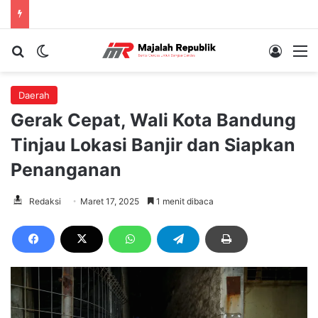
Cari berita...
Switch skin
Log In
M
Daerah
Gerak Cepat, Wali Kota Bandung
Tinjau Lokasi Banjir dan Siapkan
Penanganan
Redaksi
Maret 17, 2025
1 menit dibaca