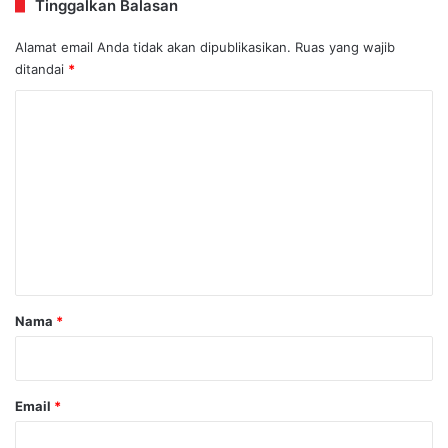
Tinggalkan Balasan
Alamat email Anda tidak akan dipublikasikan.
Ruas yang wajib
ditandai
*
K
o
m
e
n
t
a
r
Nama
*
*
Email
*