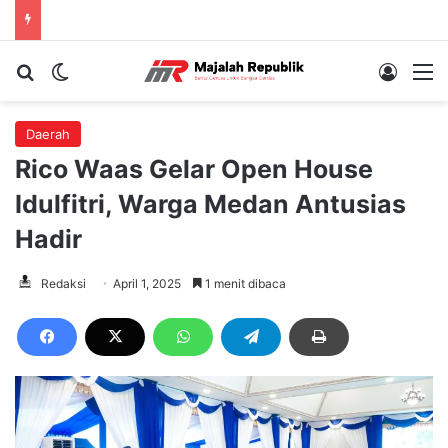
Cari berita...
Switch skin
Log In
M
Daerah
Rico Waas Gelar Open House
Idulfitri, Warga Medan Antusias
Hadir
Redaksi
April 1, 2025
1 menit dibaca