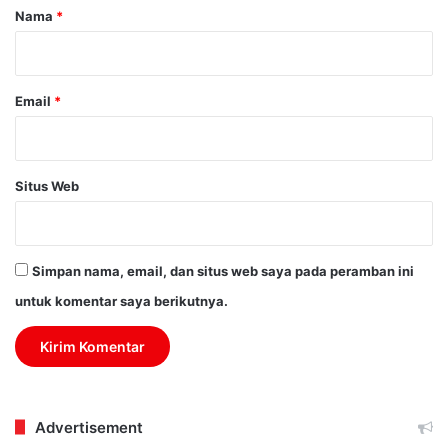
r
Nama
*
*
Email
*
Situs Web
Simpan nama, email, dan situs web saya pada peramban ini
untuk komentar saya berikutnya.
Advertisement