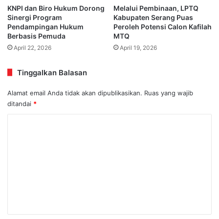
KNPI dan Biro Hukum Dorong
Melalui Pembinaan, LPTQ
Sinergi Program
Kabupaten Serang Puas
Pendampingan Hukum
Peroleh Potensi Calon Kafilah
Berbasis Pemuda
MTQ
April 22, 2026
April 19, 2026
Tinggalkan Balasan
Alamat email Anda tidak akan dipublikasikan.
Ruas yang wajib
ditandai
*
K
o
m
e
n
t
a