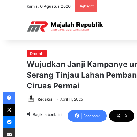
Kamis, 6 Agustus 2026
Highlight
Daerah
Wujudkan Janji Kampanye un
Serang Tinjau Lahan Pemban
Ciruas Permai
Facebook
Redaksi
April 11, 2025
X
Bagikan berita ini
Facebook
X
Messenger
Share via Email