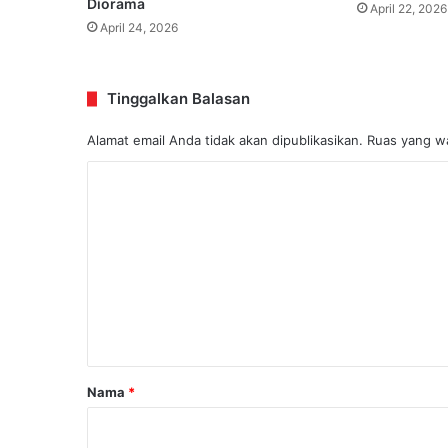
Diorama
April 22, 2026
April 24, 2026
Tinggalkan Balasan
Alamat email Anda tidak akan dipublikasikan.
Ruas yang wa
K
o
m
e
n
t
a
r
Nama
*
*