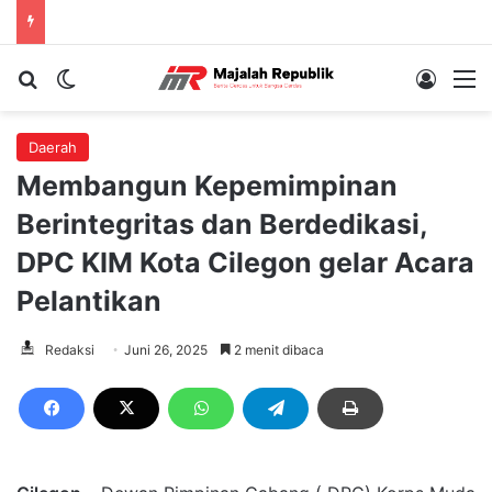
Cari berita...
Switch skin
Log In
M
Daerah
Membangun Kepemimpinan
Berintegritas dan Berdedikasi,
DPC KIM Kota Cilegon gelar Acara
Pelantikan
Redaksi
Juni 26, 2025
2 menit dibaca