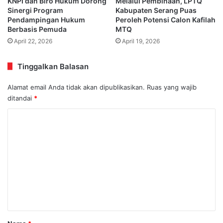
KNPI dan Biro Hukum Dorong
Melalui Pembinaan, LPTQ
Sinergi Program
Kabupaten Serang Puas
Pendampingan Hukum
Peroleh Potensi Calon Kafilah
Berbasis Pemuda
MTQ
April 22, 2026
April 19, 2026
Tinggalkan Balasan
Alamat email Anda tidak akan dipublikasikan.
Ruas yang wajib
ditandai
*
K
o
m
e
n
t
a
r