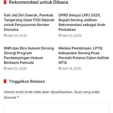
Rekomendasi untuk Dibaca
Gali Jati Diri Daerah, Pemkab
DPRD Setujui LKPJ 2025,
Tangerang Gelar FGD Sejarah
Bupati Serang Jadikan
untuk Penyusunan Konten
Rekomendasi sebagai Arah
Diorama
Perbaikan
April 24, 2026
April 22, 2026
KNPI dan Biro Hukum Dorong
Melalui Pembinaan, LPTQ
Sinergi Program
Kabupaten Serang Puas
Pendampingan Hukum
Peroleh Potensi Calon Kafilah
Berbasis Pemuda
MTQ
April 22, 2026
April 19, 2026
Tinggalkan Balasan
Alamat email Anda tidak akan dipublikasikan.
Ruas yang wajib
ditandai
*
K