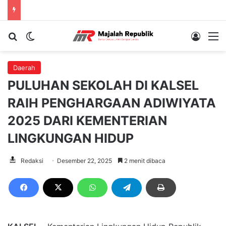
Cari berita...
Switch skin
Log In
M
Daerah
PULUHAN SEKOLAH DI KALSEL
RAIH PENGHARGAAN ADIWIYATA
2025 DARI KEMENTERIAN
LINGKUNGAN HIDUP
Redaksi
Desember 22, 2025
2 menit dibaca