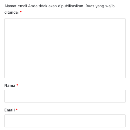
Alamat email Anda tidak akan dipublikasikan.
Ruas yang wajib
ditandai
*
K
o
m
e
n
t
a
r
Nama
*
*
Email
*