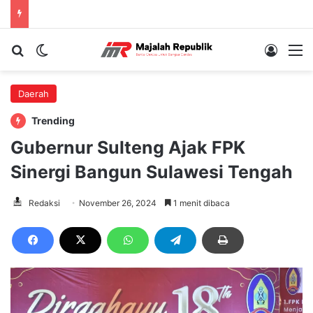
Cari berita...
Switch skin
Log In
M
Daerah
Trending
Gubernur Sulteng Ajak FPK
Sinergi Bangun Sulawesi Tengah
Redaksi
November 26, 2024
1 menit dibaca