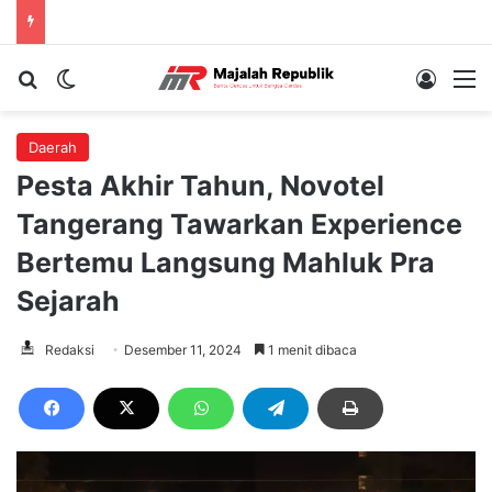
Cari berita...
Switch skin
Log In
M
Daerah
Pesta Akhir Tahun, Novotel
Tangerang Tawarkan Experience
Bertemu Langsung Mahluk Pra
Sejarah
Redaksi
Desember 11, 2024
1 menit dibaca