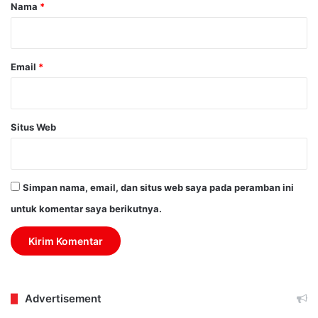
r
Nama
*
*
Email
*
Situs Web
Simpan nama, email, dan situs web saya pada peramban ini
untuk komentar saya berikutnya.
Advertisement