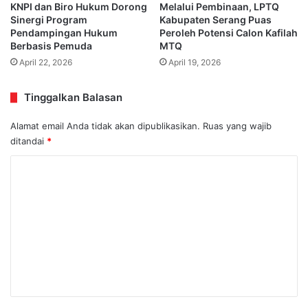
KNPI dan Biro Hukum Dorong
Melalui Pembinaan, LPTQ
Sinergi Program
Kabupaten Serang Puas
Pendampingan Hukum
Peroleh Potensi Calon Kafilah
Berbasis Pemuda
MTQ
April 22, 2026
April 19, 2026
Tinggalkan Balasan
Alamat email Anda tidak akan dipublikasikan.
Ruas yang wajib
ditandai
*
K
o
m
e
n
t
a